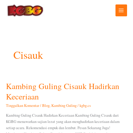
Lewati
ke
konten
Cisauk
Kambing Guling Cisauk Hadirkan
Kambing
Guling
Keceriaan
Cisauk
Hadirkan
Tinggalkan Komentar
/
Blog
,
Kambing Guling
/
kgbg.cs
Keceriaan
Kambing Guling Cisauk Hadirkan Keceriaan Kambing Guling Cisauk dari
KGBG menawarkan sajian lezat yang akan menghadirkan keceriaan dalam
setiap acara. Rekomendasi empuk dan lembut. Pesan Sekarang Juga!