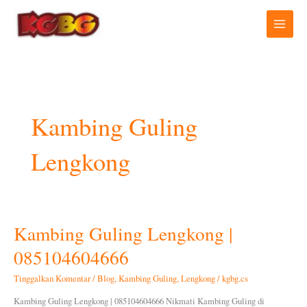
Lewati
ke
konten
Kambing Guling
Lengkong
Kambing Guling Lengkong |
Kambing
Guling
085104604666
Lengkong
|
Tinggalkan Komentar
/
Blog
,
Kambing Guling
,
Lengkong
/
kgbg.cs
085104604666
Kambing Guling Lengkong | 085104604666 Nikmati Kambing Guling di