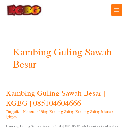
Lewati
ke
konten
Kambing Guling Sawah
Besar
Kambing Guling Sawah Besar |
Kambing
Guling
KGBG | 085104604666
Sawah
Besar
Tinggalkan Komentar
/
Blog
,
Kambing Guling
,
Kambing Guling Jakarta
/
|
kgbg.cs
KGBG
Kambing Guling Sawah Besar | KGBG | 085104604666 Temukan kenikmatan
|