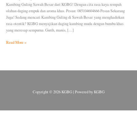
Kambing Guling Sawah Besar dari KGBG! Dengan cita rasa kaya rempah
085104604666
olahan daging empuk dan aroma khas. Pesan: 085104604666 Pesan Sekarang
Juga! Sedang mencari Kambing Guling di Sawah Besar yang menghadirkan
rasa otentik? KGBG menyajikan daging kambing muda dengan bumbu khas
yang meresap sempurna. Gurih, manis, […]
Read More »
Copyright © 2026 KGBG | Powered by KGBG