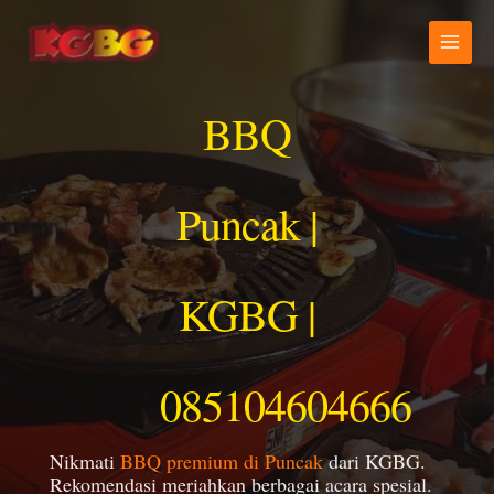
Lewati
ke
konten
BBQ
Puncak |
KGBG |
085104604666
Nikmati
BBQ premium di Puncak
dari KGBG.
Rekomendasi meriahkan berbagai acara spesial.