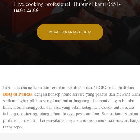
Live cooking profesional. Hubungi kami 0851-
0460-4666.
PESAN SEKARANG JUGA!
Ingin suasana acara makin seru dan penuh cita rasa? KGBG menghadirkan
BBQ di Puncak
dengan konsep home service yang praktis dan mewah! Kam
sajikan daging pilihan yang kami bakar langsung di tempat dengan bumbu
khas, aroma menggoda, dan rasa yang bikin ketagihan. Cocok untuk acara
keluarga, gathering, ulang tahun, hingga pesta outdoor. Semua kami siapkan
profesional oleh tim berpengalaman agar kamu bisa menikmati suasana hanga
tanpa repot.