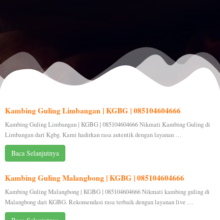
Kambing Guling Limbangan | KGBG | 085104604666
Kambing Guling Limbangan | KGBG | 085104604666 Nikmati Kambing Guling di
Limbangan dari Kgbg. Kami hadirkan rasa autentik dengan layanan …
Baca Selanjutnya
Kambing Guling Malangbong | KGBG | 085104604666
Kambing Guling Malangbong | KGBG | 085104604666 Nikmati kambing guling di
Malangbong dari KGBG. Rekomendasi rasa terbaik dengan layanan live …