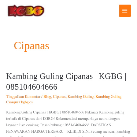
Lewati
ke
konten
Cipanas
Kambing
Kambing Guling Cipanas | KGBG |
Guling
085104604666
Cipanas
|
Tinggalkan Komentar
/
Blog
,
Cipanas
,
Kambing Guling
,
Kambing Guling
KGBG
Cianjur
/
kgbg.cs
|
Kambing Guling Cipanas | KGBG | 085104604666 Nikmati Kambing guling
085104604666
terbaik di Cipanas dari KGBG! Rekomendasi memperkaya acara dengan
layanan live cooking. Pesan hubungi: 0851-0460-4666. DAPATKAN
PENAWARAN HARGA TERBARU – KLIK DI SINI Sedang mencari kambing