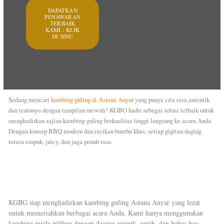
DAPATKAN
PENAWARAN
TERBAIK
KAMI - KLIK
DI SINI!
Sedang mencari
kambing guling di Astana Anyar
yang punya cita rasa autentik
dan tentunya dengan tampilan mewah? KGBG hadir sebagai solusi terbaik untuk
menghadirkan sajian kambing guling berkualitas tinggi langsung ke acara Anda.
Dengan konsep BBQ modern dan racikan bumbu khas, setiap gigitan daging
terasa empuk, juicy, dan juga penuh rasa.
KGBG siap menghadirkan kambing guling Astana Anyar yang lezat
untuk memeriahkan berbagai acara Anda. Kami hanya menggunakan
kambing muda pilihan dengan daging empuk, gurih, dan bebas bau