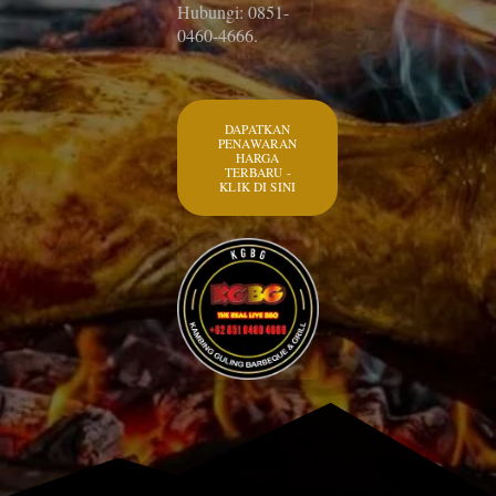
Hubungi: 0851-
0460-4666.
DAPATKAN
PENAWARAN
HARGA
TERBARU -
KLIK DI SINI