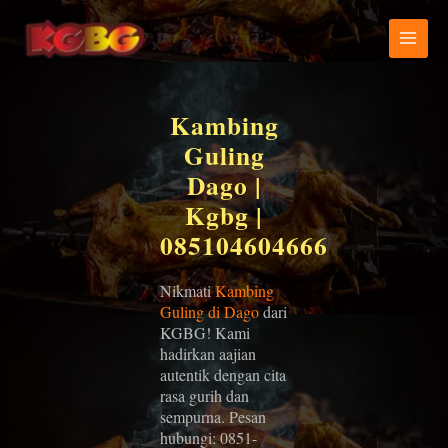
Lewati
ke
konten
Kambing
Guling
Dago |
Kgbg |
085104604666
Nikmati
Kambing
Guling di Dago
dari
KGBG! Kami
hadirkan aajian
autentik dengan cita
rasa gurih dan
sempurna. Pesan
hubungi: 0851-