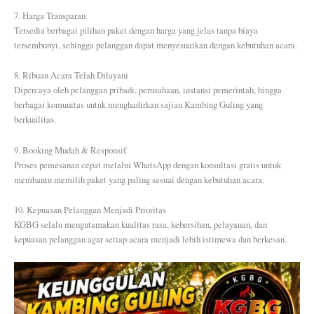
7. Harga Transparan
Tersedia berbagai pilihan paket dengan harga yang jelas tanpa biaya
tersembunyi, sehingga pelanggan dapat menyesuaikan dengan kebutuhan acara.
8. Ribuan Acara Telah Dilayani
Dipercaya oleh pelanggan pribadi, perusahaan, instansi pemerintah, hingga
berbagai komunitas untuk menghadirkan sajian Kambing Guling yang
berkualitas.
9. Booking Mudah & Responsif
Proses pemesanan cepat melalui WhatsApp dengan konsultasi gratis untuk
membantu memilih paket yang paling sesuai dengan kebutuhan acara.
10. Kepuasan Pelanggan Menjadi Prioritas
KGBG selalu mengutamakan kualitas rasa, kebersihan, pelayanan, dan
kepuasan pelanggan agar setiap acara menjadi lebih istimewa dan berkesan.