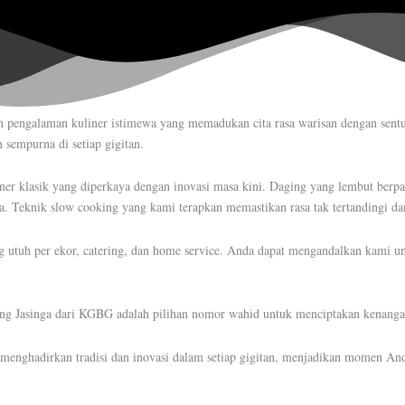
engalaman kuliner istimewa yang memadukan cita rasa warisan dengan sentu
 sempurna di setiap gigitan.
er klasik yang diperkaya dengan inovasi masa kini. Daging yang lembut berp
 Teknik slow cooking yang kami terapkan memastikan rasa tak tertandingi d
 utuh per ekor, catering, dan home service. Anda dapat mengandalkan kami un
ing Jasinga dari KGBG adalah pilihan nomor wahid untuk menciptakan kenangan
 menghadirkan tradisi dan inovasi dalam setiap gigitan, menjadikan momen An