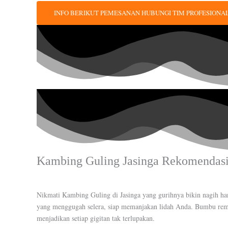
INFO BERIKUT PEMESANAN HUBUNGI TIM PROFESIONAL
Kambing Guling Jasinga Rekomendasi 
Nikmati Kambing Guling di Jasinga yang gurihnya bikin nagih ha
yang menggugah selera, siap memanjakan lidah Anda. Bumbu rempa
menjadikan setiap gigitan tak terlupakan.