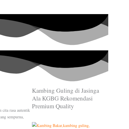
Kambing Guling di Jasinga
Ala KGBG Rekomendasi
Premium Quality
cita rasa autentik
yang sempurna,