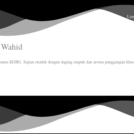
Home
Lay
 Wahid
ama KGBG. Sajian otentik dengan daging empuk dan aroma panggangan khas