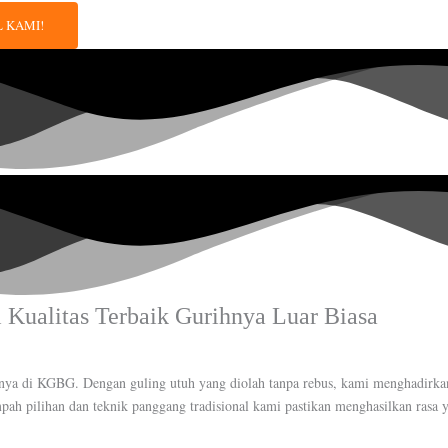
 KAMI!
Kualitas Terbaik Gurihnya Luar Biasa
nya di KGBG. Dengan guling utuh yang diolah tanpa rebus, kami menghadirkan 
h pilihan dan teknik panggang tradisional kami pastikan menghasilkan rasa 