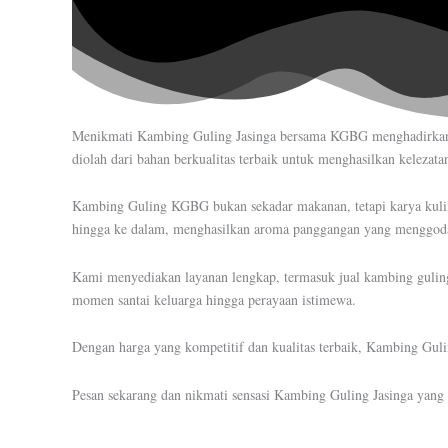
Menikmati Kambing Guling Jasinga bersama KGBG menghadirkan p
diolah dari bahan berkualitas terbaik untuk menghasilkan kelezatan
Kambing Guling KGBG bukan sekadar makanan, tetapi karya kulin
hingga ke dalam, menghasilkan aroma panggangan yang menggoda.
Kami menyediakan layanan lengkap, termasuk jual kambing guling
momen santai keluarga hingga perayaan istimewa.
Dengan harga yang kompetitif dan kualitas terbaik, Kambing Gul
Pesan sekarang dan nikmati sensasi Kambing Guling Jasinga yang