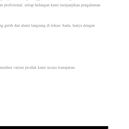
im profesional, setiap hidangan kami menjanjikan pengalaman
 gurih dan alami langsung di lokasi Anda, hanya dengan
mendasi variasi produk kami secara transparan.