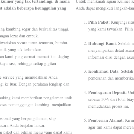
liner yang tak tertandingi, di mana
Untuk menikmati sajian Kuliner 
kut adalah beberapa keunggulan yang
Anda dapat mengikuti langkah-la
Pilih Paket
: Kunjungi si
 kambing segar dan berkualitas tinggi,
yang kami tawarkan. Pilih
dangan lezat dan empuk.
iwariskan secara turun-temurun, bumbu-
Hubungi Kami
: Setelah 
tik yang tak terlupakan.
menyampaikan detail acara
n kami yang cermat memastikan daging
informasi diisi dengan ak
aya rasa, sehingga setiap gigitan
Konfirmasi Data
: Setela
e service yang memudahkan Anda
pemesanan dan memberikan 
gi ke luar. Dengan peralatan lengkap dan
Pembayaran Deposit
: Un
cooking kami memberikan pengalaman unik
sebesar 30% dari total bi
proses pemanggangan kambing, menjadikan
memudahkan proses ini.
esional yang berpengalaman, siap
Pemberian Alamat
: Kiri
cara Anda berjalan lancar.
agar tim kami dapat meren
 paket dan pilihan menu yang dapat kami