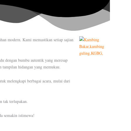
han modern. Kami memastikan setiap sajian
adu dengan bumbu autentik yang meresap
an tampilan hidangan yang memukau.
tuk melengkapi berbagai acara, mulai dari
 tak terlupakan.
da semakin istimewa!