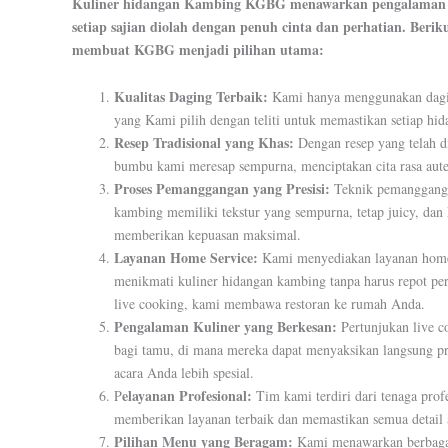
Kuliner hidangan Kambing KGBG menawarkan pengalaman ku
setiap sajian diolah dengan penuh cinta dan perhatian. Beri
membuat KGBG menjadi pilihan utama:
Kualitas Daging Terbaik:
Kami hanya menggunakan daging
yang Kami pilih dengan teliti untuk memastikan setiap hi
Resep Tradisional yang Khas:
Dengan resep yang telah d
bumbu kami meresap sempurna, menciptakan cita rasa auten
Proses Pemanggangan yang Presisi:
Teknik pemangganga
kambing memiliki tekstur yang sempurna, tetap juicy, dan k
memberikan kepuasan maksimal.
Layanan Home Service:
Kami menyediakan layanan hom
menikmati kuliner hidangan kambing tanpa harus repot per
live cooking, kami membawa restoran ke rumah Anda.
Pengalaman Kuliner yang Berkesan:
Pertunjukan live 
bagi tamu, di mana mereka dapat menyaksikan langsung 
acara Anda lebih spesial.
elayanan Profesional:
P
Tim kami terdiri dari tenaga prof
memberikan layanan terbaik dan memastikan semua detail a
Pilihan Menu yang Beragam:
Kami menawarkan berbagai