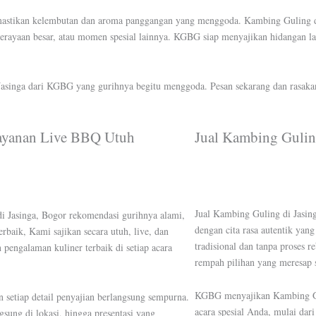
memastikan kelembutan dan aroma panggangan yang menggoda. Kambing Guling d
 perayaan besar, atau momen spesial lainnya. KGBG siap menyajikan hidangan l
Jasinga dari KGBG yang gurihnya begitu menggoda. Pesan sekarang dan rasak
ayanan Live BBQ Utuh
Jual Kambing Gulin
Jual Kambing Guling di Jasin
 Jasinga, Bogor rekomendasi gurihnya alami,
dengan cita rasa autentik ya
baik, Kami sajikan secara utuh, live, dan
tradisional dan tanpa proses 
pengalaman kuliner terbaik di setiap acara
rempah pilihan yang meresap
KGBG menyajikan Kambing Gul
etiap detail penyajian berlangsung sempurna.
acara spesial Anda, mulai dar
sung di lokasi, hingga presentasi yang