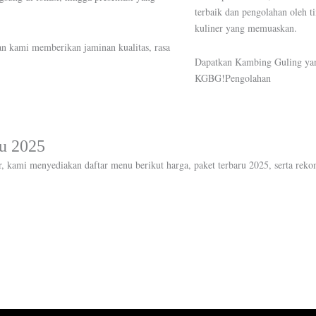
terbaik dan pengolahan oleh t
kuliner yang memuaskan.
nan kami memberikan jaminan kualitas, rasa
Dapatkan Kambing Guling yang
KGBG!Pengolahan
u 2025
, kami menyediakan daftar menu berikut harga, paket terbaru 2025, serta reko