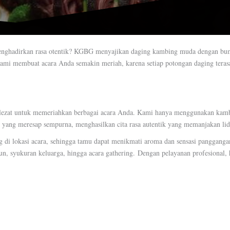
nghadirkan rasa otentik? KGBG menyajikan daging kambing muda dengan bum
mi membuat acara Anda semakin meriah, karena setiap potongan daging teras
ezat untuk memeriahkan berbagai acara Anda. Kami hanya menggunakan kambi
yang meresap sempurna, menghasilkan cita rasa autentik yang memanjakan lid
g di lokasi acara, sehingga tamu dapat menikmati aroma dan sensasi pangganga
un, syukuran keluarga, hingga acara gathering.
Dengan pelayanan profesional, 