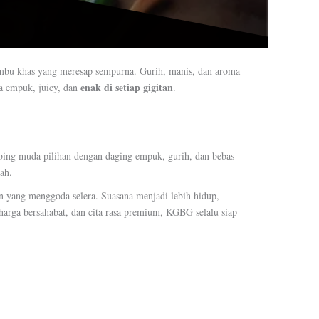
bu khas yang meresap sempurna. Gurih, manis, dan aroma
enak di setiap gigitan
a empuk, juicy, dan
.
ng muda pilihan dengan daging empuk, gurih, dan bebas
ah.
n yang menggoda selera. Suasana menjadi lebih hidup,
harga bersahabat, dan cita rasa premium, KGBG selalu siap