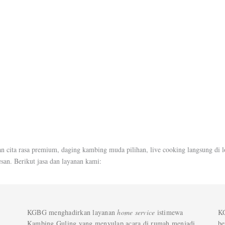
ita rasa premium, daging kambing muda pilihan, live cooking langsung di loka
san. Berikut jasa dan layanan kami:
KGBG menghadirkan layanan
home service
istimewa
KG
Kambing Guling yang menyulap acara di rumah menjadi
be