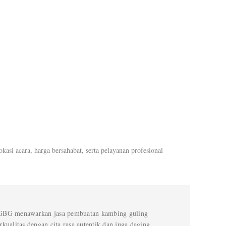
si acara, harga bersahabat, serta pelayanan profesional
BG menawarkan jasa pembuatan kambing guling
rkualitas dengan cita rasa autentik dan juga daging