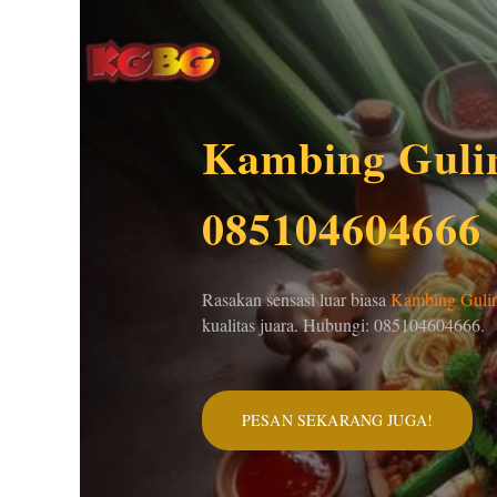
Lewati
ke
konten
Kambing Gulin
085104604666
Rasakan sensasi luar biasa
Kambing Gulin
kualitas juara. Hubungi: 085104604666.
PESAN SEKARANG JUGA!