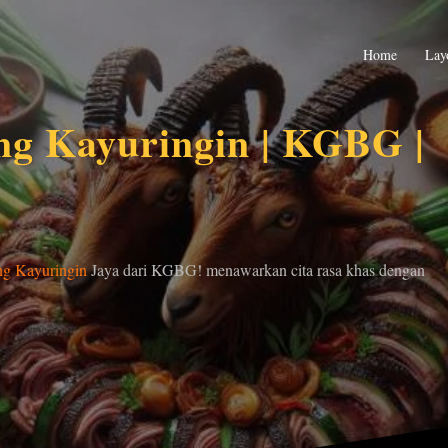
Home
Lay
g Kayuringin | KGBG |
g Kayuringin
Jaya dari KGBG! menawarkan cita rasa khas dengan