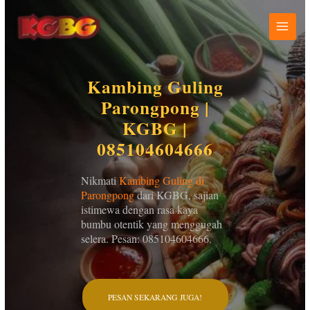
Lewati
ke
konten
Kambing Guling
Parongpong |
KGBG |
085104604666
Nikmati
Kambing Guling di
Parongpong
dari KGBG, sajian
istimewa dengan rasa kaya
bumbu otentik yang menggugah
selera. Pesan: 085104604666.
PESAN SEKARANG JUGA!