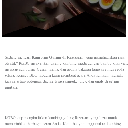
Kambing Guling di Rawasari
Sedang mencari
yang menghadirkan rasa
otentik? KGBG menyajikan daging kambing muda dengan bumbu khas yan
meresap sempurna. Gurih, manis, dan aroma bakaran langsung menggoda
selera. Konsep BBQ modern kami membuat acara Anda semakin meriah,
enak di setiap
karena setiap potongan daging terasa empuk, juicy, dan
gigitan
.
KGBG siap menghadirkan kambing guling Rawasari yang lezat untuk
memeriahkan berbagai acara Anda. Kami hanya menggunakan kambing