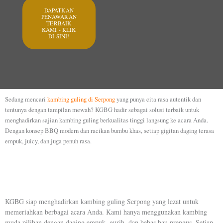
DAPATKAN
PENAWARAN
TERBAIK
KAMI - KLIK
DI SINI!
Sedang mencari
kambing guling di Serpong
yang punya cita rasa autentik dan
tentunya dengan tampilan mewah? KGBG hadir sebagai solusi terbaik untuk
menghadirkan sajian kambing guling berkualitas tinggi langsung ke acara Anda.
Dengan konsep BBQ modern dan racikan bumbu khas, setiap gigitan daging terasa
empuk, juicy, dan juga penuh rasa.
KGBG siap menghadirkan kambing guling Serpong yang lezat untuk
memeriahkan berbagai acara Anda. Kami hanya menggunakan kambing
muda pilihan dengan daging empuk, gurih, dan bebas bau prengus. Setiap