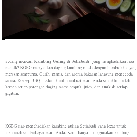
Kambing Guling di Setiabudi
Sedang mencari
yang menghadirkan rasa
otentik? KGBG menyajikan daging kambing muda dengan bumbu khas yan
meresap sempurna. Gurih, manis, dan aroma bakaran langsung menggoda
selera. Konsep BBQ modern kami membuat acara Anda semakin meriah,
enak di setiap
karena setiap potongan daging terasa empuk, juicy, dan
gigitan
.
KGBG siap menghadirkan kambing guling Setiabudi yang lezat untuk
memeriahkan berbagai acara Anda. Kami hanya menggunakan kambing