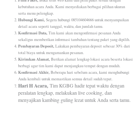
Pilih Paket,
Buka situs web kami dan pilih paket sesuai dengan
kebutuhan acara Anda. Kami menyediakan berbagai pilihan ukuran
serta menu pelengkap.
Hubungi Kami,
Segera hubungi 085104604666 untuk menyampaikan
detail acara seperti tanggal, waktu, dan jumlah tamu.
Konfirmasi Data,
Tim kami akan mengonfirmasi pesanan Anda
sekaligus memberikan informasi tambahan tentang paket yang dipilih.
Pembayaran Deposit,
Lakukan pembayaran deposit sebesar 30% dari
total biaya untuk mengamankan pesanan.
Kirimkan Alamat,
Berikan alamat lengkap lokasi acara beserta lokasi
berbagi agar tim kami dapat menjangkau tempat dengan mudah.
Konfirmasi Akhir,
Beberapa hari sebelum acara, kami menghubungi
Anda kembali untuk memastikan semua detail sudah tepat.
Hari H Acara,
Tim KGBG hadir tepat waktu dengan
peralatan lengkap, melakukan live cooking, dan
menyajikan kambing guling lezat untuk Anda serta tamu.