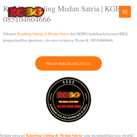
Lewati
Kambing Guling Medan Satria | KGBG |
ke
konten
085104604666
Nikmati
Kambing Guling di Medan Satria
dari KGBG hadirkan kelezatan BBQ
dengan kualitas premium, cita rasa istimewa. Pesan di: 085104604666.
PESAN SEKARANG JUGA!
Kambing Guling di Medan Satria
Sedang mencari
yang menghadirkan rasa otentik?