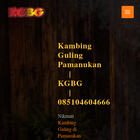
Lewati
ke
konten
Kambing
Guling
Pamanukan
|
KGBG
|
085104604666
Nikmati
Kambing
Guling di
Pamanukan