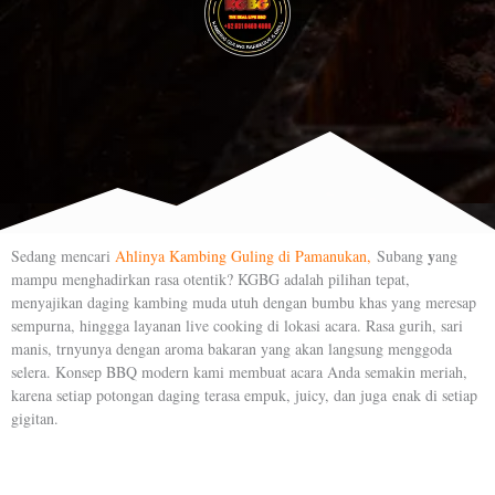
y
Sedang mencari
Ahlinya Kambing Guling di Pamanukan,
Subang
ang
mampu menghadirkan rasa otentik? KGBG adalah pilihan tepat,
menyajikan daging kambing muda utuh dengan bumbu khas yang meresap
sempurna, hinggga layanan live cooking di lokasi acara. Rasa gurih, sari
manis, trnyunya dengan aroma bakaran yang akan langsung menggoda
selera. Konsep BBQ modern kami membuat acara Anda semakin meriah,
karena setiap potongan daging terasa empuk, juicy, dan juga enak di setiap
gigitan.