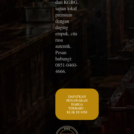
dari KGBG,
sajian lokal
premium
dengan
daging
empuk, cita
rasa
autentik.
Pesan
hubungi:
0851-0460-
4666.
DAPATKAN
PENAWARAN
HARGA
TERBARU -
KLIK DI SINI