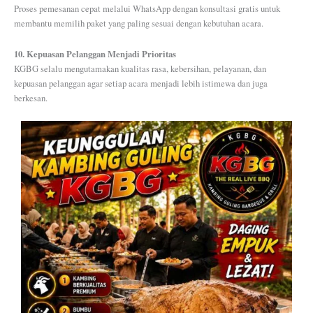
Proses pemesanan cepat melalui WhatsApp dengan konsultasi gratis untuk
membantu memilih paket yang paling sesuai dengan kebutuhan acara.
10. Kepuasan Pelanggan Menjadi Prioritas
KGBG selalu mengutamakan kualitas rasa, kebersihan, pelayanan, dan
kepuasan pelanggan agar setiap acara menjadi lebih istimewa dan juga
berkesan.